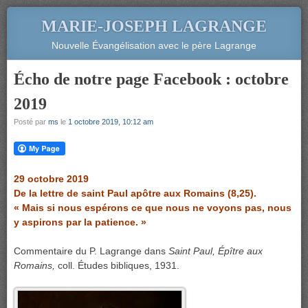
MARIE-JOSEPH LAGRANGE
Nouvelle Évangélisation avec le père Lagrange
Écho de notre page Facebook : octobre
2019
Posté par
ms
le
1 octobre 2019, 10:12 am
29 octobre 2019
De la lettre de saint Paul apôtre aux Romains (8,25).
« Mais si nous espérons ce que nous ne voyons pas, nous
y aspirons par la patience. »
Commentaire du P. Lagrange dans
Saint Paul, Épître aux
Romains,
coll. Études bibliques, 1931.