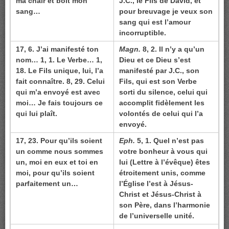
ma chair et boit mon
J.C., le Fils de David, et
sang…
pour breuvage je veux son
sang qui est l’amour
incorruptible.
17, 6. J’ai manifesté ton
Magn.
8, 2. Il n’y a qu’un
nom… 1, 1. Le Verbe… 1,
Dieu et ce Dieu s’est
18. Le Fils unique, lui, l’a
manifesté par J.C., son
fait connaître. 8, 29. Celui
Fils, qui est son Verbe
qui m’a envoyé est avec
sorti du silence, celui qui
moi… Je fais toujours ce
accomplit fidèlement les
qui lui plaît.
volontés de celui qui l’a
envoyé.
17, 23. Pour qu’ils soient
Eph.
5, 1. Quel n’est pas
un comme nous sommes
votre bonheur à vous qui
un, moi en eux et toi en
lui (Lettre à l’évêque) êtes
moi, pour qu’ils soient
étroitement unis, comme
parfaitement un…
l’Église l’est à Jésus-
Christ et Jésus-Christ à
son Père, dans l’harmonie
de l’universelle unité.