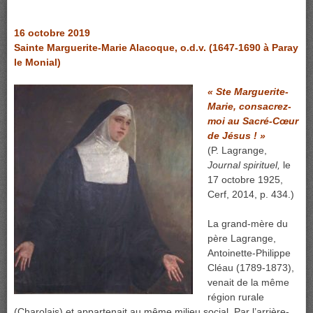
16 octobre 2019
Sainte Marguerite-Marie Alacoque, o.d.v. (1647-1690 à Paray
le Monial)
« Ste Marguerite-
Marie, consacrez-
moi au Sacré-Cœur
de Jésus ! »
(P. Lagrange,
Journal spirituel,
le
17 octobre 1925,
Cerf, 2014, p. 434.)
La grand-mère du
père Lagrange,
Antoinette-Philippe
Cléau (1789-1873),
venait de la même
région rurale
(Charolais) et appartenait au même milieu social. Par l’arrière-