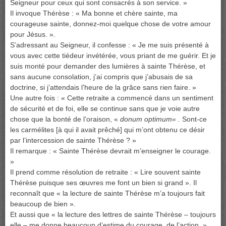
Seigneur pour ceux qui sont consacrés à son service. »
Il invoque Thérèse : « Ma bonne et chère sainte, ma
courageuse sainte, donnez-moi quelque chose de votre amour
pour Jésus. ».
S’adressant au Seigneur, il confesse : « Je me suis présenté à
vous avec cette tiédeur invétérée, vous priant de me guérir. Et je
suis monté pour demander des lumières à sainte Thérèse, et
sans aucune consolation, j’ai compris que j’abusais de sa
doctrine, si j’attendais l’heure de la grâce sans rien faire. »
Une autre fois : « Cette retraite a commencé dans un sentiment
de sécurité et de foi, elle se continue sans que je voie autre
chose que la bonté de l’oraison, «
donum optimum
« .
Sont-ce
les carmélites [à qui il avait prêché] qui m’ont obtenu ce désir
par l’intercession de sainte Thérèse ? »
Il remarque : « Sainte Thérèse devrait m’enseigner le courage.
»
Il prend comme résolution de retraite : « Lire souvent sainte
Thérèse puisque ses œuvres me font un bien si grand ». Il
reconnaît que « la lecture de sainte Thérèse m’a toujours fait
beaucoup de bien ».
Et aussi que « la lecture des lettres de sainte Thérèse – toujours
elle – me donne beaucoup d’estime du courage, de l’action. ».