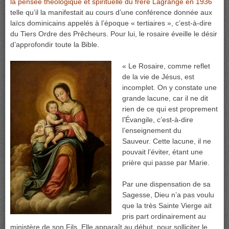
la pensée théologique et spirituelle du frère Lagrange en 1936
telle qu’il la manifestait au cours d’une conférence donnée aux
laïcs dominicains appelés à l’époque « tertiaires », c’est-à-dire
du Tiers Ordre des Prêcheurs. Pour lui, le rosaire éveille le désir
d’approfondir toute la Bible.
« Le Rosaire, comme reflet
de la vie de Jésus, est
incomplet. On y constate une
grande lacune, car il ne dit
rien de ce qui est proprement
l’Évangile, c’est-à-dire
l’enseignement du
Sauveur. Cette lacune, il ne
pouvait l’éviter, étant une
prière qui passe par Marie.
Par une dispensation de sa
Sagesse, Dieu n’a pas voulu
que la très Sainte Vierge ait
pris part ordinairement au
ministère de son Fils. Elle apparaît au début, pour solliciter le