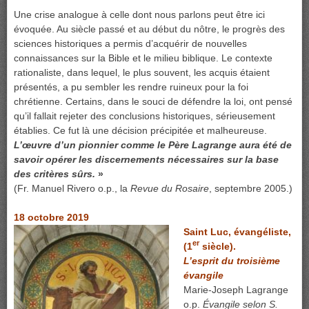
Une crise analogue à celle dont nous parlons peut être ici
évoquée. Au siècle passé et au début du nôtre, le progrès des
sciences historiques a permis d’acquérir de nouvelles
connaissances sur la Bible et le milieu biblique. Le contexte
rationaliste, dans lequel, le plus souvent, les acquis étaient
présentés, a pu sembler les rendre ruineux pour la foi
chrétienne. Certains, dans le souci de défendre la loi, ont pensé
qu’il fallait rejeter des conclusions historiques, sérieusement
établies. Ce fut là une décision précipitée et malheureuse.
L’œuvre d’un pionnier comme le Père Lagrange aura été de
savoir opérer les discernements nécessaires sur la base
des critères sûrs.
»
(Fr. Manuel Rivero o.p., la
Revue du Rosaire
, septembre 2005.)
18 octobre 2019
Saint Luc, évangéliste,
er
(1
siècle).
L’esprit du troisième
évangile
Marie-Joseph Lagrange
o.p.
Évangile selon S.