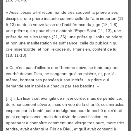
(23, 34, 46).
« Aussi Jésus a-t-il recommandé très souvent la prière à ses
disciples, une prière instante comme celle de l’ami importun (11,
5-13) ou de la veuve lasse de l’indifférence du juge (18, 1-8),
une prière qui a pour objet d’obtenir l’Esprit Saint (11, 13), une
prière de tous les temps (21, 36), une prière qui soit une prière,
et non une manifestation de suffisance, celle du publicain qui
crie miséricorde, et non l’exposé du Pharisien, content de lui
(18, 11-13).
« Ce n’est pas d’ailleurs que l’homme doive, se tenir toujours
courbé devant Dieu, ne songeant qu’à sa misère, et, par là-
même, bornant ses pensées à son intérêt. La prière qui
demande est inspirée à chacun par ses besoins. »
[…] « En lisant cet évangile de miséricorde, mais de pénitence,
de renoncement sévère, mais en vue de la charité, ces miracles
inspirés par la bonté, cette indulgence pour le péché qui n’était
point complaisance, mais don divin de sanctification, en
apprenant à connaître comment une vierge très pure, mère très
tendre, avait enfanté le Fils de Dieu, et qu’il avait consenti à