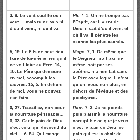
3, 8. Le vent souffle où il
Ph.
7, 1. On ne trompe pas
veut…, mais tu ne sais ni
l’Esprit, car il vient de
d’où il vient, ni où il va.
Dieu, il sait d’où il vient et
où il va, il pénètre les
secrets les plus cachés.
5, 19. Le Fils ne peut rien
Magn.
7, 1. De même que
faire de lui-même rien qu’il
le Seigneur, soit par lui-
ne voit faire au Père. 14,
même, soit par ses
10. Le Père qui demeure
apôtres, n’a rien fait sans
en moi, accomplit les
le Père avec lequel il n’est
œuvres. 15, 5. En dehors
qu’un, vous non plus, en
de moi, vous ne pouvez
dehors de l’évêque et des
rien faire.
presbytres.
6, 27. Travaillez, non pour
Rom.
7, 3. Je ne prends
la nourriture périssable…
plus plaisir à la nourriture
6, 33. Car le pain de Dieu,
corruptible ce que je veux,
c’est celui qui descend du
c’est le pain de Dieu, ce
ciel…. 6, 54. Qui mange
pain qui est la chair de