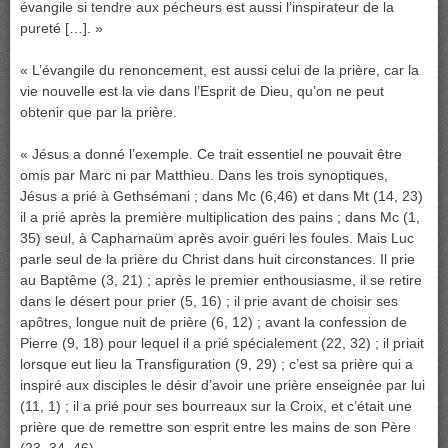
évangile si tendre aux pécheurs est aussi l’inspirateur de la
pureté […]. »
« L’évangile du renoncement, est aussi celui de la prière, car la
vie nouvelle est la vie dans l’Esprit de Dieu, qu’on ne peut
obtenir que par la prière.
« Jésus a donné l’exemple. Ce trait essentiel ne pouvait être
omis par Marc ni par Matthieu. Dans les trois synoptiques,
Jésus a prié à Gethsémani ; dans Mc (6,46) et dans Mt (14, 23)
il a prié après la première multiplication des pains ; dans Mc (1,
35) seul, à Capharnaüm après avoir guéri les foules. Mais Luc
parle seul de la prière du Christ dans huit circonstances. Il prie
au Baptême (3, 21) ; après le premier enthousiasme, il se retire
dans le désert pour prier (5, 16) ; il prie avant de choisir ses
apôtres, longue nuit de prière (6, 12) ; avant la confession de
Pierre (9, 18) pour lequel il a prié spécialement (22, 32) ; il priait
lorsque eut lieu la Transfiguration (9, 29) ; c’est sa prière qui a
inspiré aux disciples le désir d’avoir une prière enseignée par lui
(11, 1) ; il a prié pour ses bourreaux sur la Croix, et c’était une
prière que de remettre son esprit entre les mains de son Père