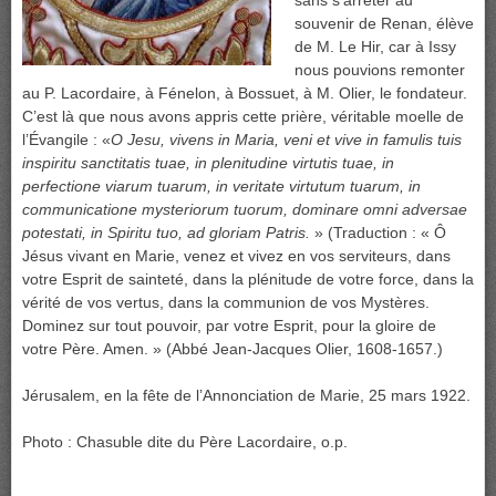
sans s’arrêter au
souvenir de Renan, élève
de M. Le Hir, car à Issy
nous pouvions remonter
au P. Lacordaire, à Fénelon, à Bossuet, à M. Olier, le fondateur.
C’est là que nous avons appris cette prière, véritable moelle de
l’Évangile : «
O Jesu, vivens in Maria, veni et vive in famulis tuis
inspiritu sanctitatis tuae, in plenitudine virtutis tuae, in
perfectione viarum tuarum, in veritate virtutum tuarum, in
communicatione mysteriorum tuorum, dominare omni adversae
potestati, in Spiritu tuo, ad gloriam Patris.
» (Traduction : « Ô
Jésus vivant en Marie, venez et vivez en vos serviteurs, dans
votre Esprit de sainteté, dans la plénitude de votre force, dans la
vérité de vos vertus, dans la communion de vos Mystères.
Dominez sur tout pouvoir, par votre Esprit, pour la gloire de
votre Père. Amen. » (Abbé Jean-Jacques Olier, 1608-1657.)
Jérusalem, en la fête de l’Annonciation de Marie, 25 mars 1922.
Photo : Chasuble dite du Père Lacordaire, o.p.