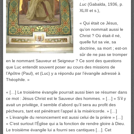
Luc
(Gabalda, 1936, p.
XLIII et s.),
« Qui était ce Jésus,
qu’on nommait aussi le
Christ ? Où était-il né,
quelle fut sa vie, sa
doctrine, sa mort ; est-on
sûr de ne pas se tromper
en le nommant Sauveur et Seigneur ? Ce sont des questions
que Luc entendit souvent poser au cours des missions de
l’Apôtre (Paul), et (Luc) y a répondu par l’évangile adressé à
Théophile. »
« […] Le troisième évangile pourrait aussi bien se résumer dans
ce mot : Jésus Christ est le Sauveur des hommes. » […] « S’il y
avait un privilège, il semble d’abord qu’il sera au profit des
pécheurs, tant est pénétrant l’appel à la miséricorde. » […]
« L’évangile du renoncement est aussi celui de la prière » […]
« C’est surtout l’Église qui a la fonction de rendre gloire à Dieu.
Le troisième évangile lui a fourni ses cantiques […]. Cet