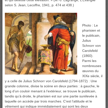
et qui déteste cette élévation. » (M.-J. Lagrange, L’Évangile
selon S. Jean, Lecoffre, 1941, p. 474 et 438.)
Photo : Le
pharisien et
le publicain,
Julius
Schnorr von
Carolsfeld
(1860).
Parmi les
nombreuses
œuvres du
XIXe siècle, il
y a celle de Julius Schnorr von Carolsfeld (1794-1872) : Une
grande colonne, divise la scène en deux parties : à gauche, le
long d’un couloir menant à l’extérieur, se trouve le publicain,
tandis qu’à droite, le pharisien est sur une partie surélevée à
laquelle on accède par trois marches. C’est l’attitude et le
vêtement qui indique immédiatement qui sont les deux