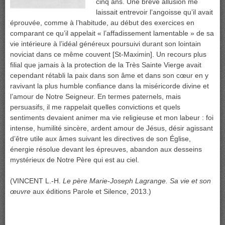
cinq ans. Une brève allusion me
laissait entrevoir l’angoisse qu’il avait
éprouvée, comme à l’habitude, au début des exercices en
comparant ce qu’il appelait « l’affadissement lamentable » de sa
vie intérieure à l’idéal généreux poursuivi durant son lointain
noviciat dans ce même couvent [St-Maximin]. Un recours plus
filial que jamais à la protection de la Très Sainte Vierge avait
cependant rétabli la paix dans son âme et dans son cœur en y
ravivant la plus humble confiance dans la miséricorde divine et
l’amour de Notre Seigneur. En termes paternels, mais
persuasifs, il me rappelait quelles convictions et quels
sentiments devaient animer ma vie religieuse et mon labeur : foi
intense, humilité sincère, ardent amour de Jésus, désir agissant
d’être utile aux âmes suivant les directives de son Église,
énergie résolue devant les épreuves, abandon aux desseins
mystérieux de Notre Père qui est au ciel.
(VINCENT L.-H.
Le père Marie-Joseph Lagrange. Sa vie et son
œuvre
aux éditions Parole et Silence, 2013.)