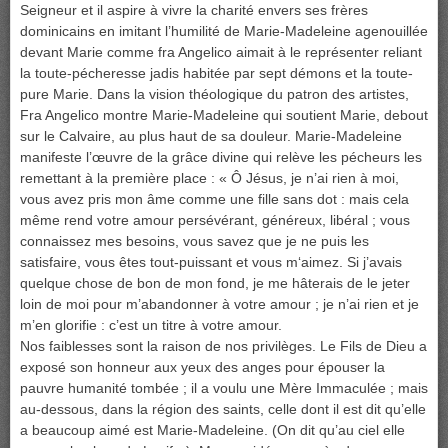
Seigneur et il aspire à vivre la charité envers ses frères
dominicains en imitant l’humilité de Marie-Madeleine agenouillée
devant Marie comme fra Angelico aimait à le représenter reliant
la toute-pécheresse jadis habitée par sept démons et la toute-
pure Marie. Dans la vision théologique du patron des artistes,
Fra Angelico montre Marie-Madeleine qui soutient Marie, debout
sur le Calvaire, au plus haut de sa douleur. Marie-Madeleine
manifeste l’œuvre de la grâce divine qui relève les pécheurs les
remettant à la première place : « Ô Jésus, je n’ai rien à moi,
vous avez pris mon âme comme une fille sans dot : mais cela
même rend votre amour persévérant, généreux, libéral ; vous
connaissez mes besoins, vous savez que je ne puis les
satisfaire, vous êtes tout-puissant et vous m‘aimez. Si j’avais
quelque chose de bon de mon fond, je me hâterais de le jeter
loin de moi pour m’abandonner à votre amour ; je n’ai rien et je
m’en glorifie : c’est un titre à votre amour.
Nos faiblesses sont la raison de nos privilèges. Le Fils de Dieu a
exposé son honneur aux yeux des anges pour épouser la
pauvre humanité tombée ; il a voulu une Mère Immaculée ; mais
au-dessous, dans la région des saints, celle dont il est dit qu’elle
a beaucoup aimé est Marie-Madeleine. (On dit qu’au ciel elle