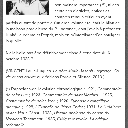
non moindre importance (**), ni des
centaines d’articles, notices et
comptes rendus critiques ayant
parfois autant de portée qu’un gros volume : tel était le bilan de
la moisson prodigieuse du P. Lagrange, dont j’avais à présenter
l’unité, le rythme et l’esprit, mais en m’interdisant d’en souligner
la qualité.
N’allait-elle pas être définitivement close à cette date du 6
octobre 1935 ?
(VINCENT Louis-Hugues.
Le père Marie-Joseph Lagrange. Sa
vie et son œuvre
aux éditions Parole et Silence, 2013.)
(*) Rappelons-en l’évolution chronologique : 1921,
Commentaire
de saint Luc
; 1923,
Commentaire de saint Matthieu
; 1925,
Commentaire de saint Jean
; 1926,
Synopse
évangélique
grecque
; 1928,
L’Évangile de Jésus Christ
; 1931,
Le Judaïsme
avant Jésus
Christ
; 1933,
Histoire ancienne du canon du
Nouveau Testament
; 1935,
Critique textuelle. La critique
rationnelle.