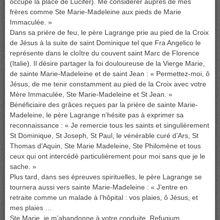
occupe la place de Lucifer). Me considérer auprès de mes
frères comme Ste Marie-Madeleine aux pieds de Marie
Immaculée. »
Dans sa prière de feu, le père Lagrange prie au pied de la Croix
de Jésus à la suite de saint Dominique tel que Fra Angelico le
représente dans le cloître du couvent saint Marc de Florence
(Italie). Il désire partager la foi douloureuse de la Vierge Marie,
de sainte Marie-Madeleine et de saint Jean : « Permettez-moi, ô
Jésus, de me tenir constamment au pied de la Croix avec votre
Mère Immaculée, Ste Marie-Madeleine et St Jean. »
Bénéficiaire des grâces reçues par la prière de sainte Marie-
Madeleine, le père Lagrange n’hésite pas à exprimer sa
reconnaissance : « Je remercie tous les saints et singulièrement
St Dominique, St Joseph, St Paul, le vénérable curé d’Ars, St
Thomas d’Aquin, Ste Marie Madeleine, Ste Philomène et tous
ceux qui ont intercédé particulièrement pour moi sans que je le
sache. »
Plus tard, dans ses épreuves spirituelles, le père Lagrange se
tournera aussi vers sainte Marie-Madeleine : « J’entre en
retraite comme un malade à l’hôpital : vos plaies, ô Jésus, et
mes plaies …
Ste Marie, je m’abandonne à votre conduite. Refugium