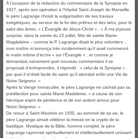
À l’occasion de la rédaction du commentaire de la Synopse en
1927, après son opération à l’hôpital Saint-Joseph de Marseille,
le père Lagrange choisit la vulgarisation de ses travaux
exégétiques, au service de la foi des prêtres et des laïcs, pour le
salut des âmes, « L’Évangile de Jésus-Christ » : « À ma joyeuse
surprise, dans la soirée du 22 juillet, fête de sainte Marie-
Magdeleine – comme le P. Lagrange disait le plus volontiers -,
mon maître m’annonça très incidemment qu’il avait commencé
le matin même d’écrire « sur l’Évangile » ; et comme je
demandais naïvement quel nouveau commentaire il se
proposait d’entreprendre, il répondit : « celui de la Synopse » :
par quoi il m’était facile de saisir qu’il abordait enfin une Vie de
Notre-Seigneur. »
Après la Vierge Immaculée, le père Lagrange ne cachait pas sa
prédilection pour sainte Marie-Madeleine, « à cause de son
héroïque esprit de pénitence et de son ardent amour pour
Notre-Seigneur. »
De retour à Saint-Maximin en 1935, au sommet de sa vie, le
père Lagrange aimait célébrer la messe en la crypte de la
basilique. Mystique de la Bible, homme complet, le père
Lagrange rayonnait spirituellement et intellectuellement unissant