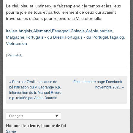
Le ciel, bleu et lumineux, a fait resplendir le temps et les lieux
pour la joie de tous et particulièrement de ceux qui avaient
traversé les océans pour rejoindre la Ville éternelle.
Italien
Anglais
Allemand
Espagnol
Chinois
Créole haïtien
Malgache
Portugais - du Brésil
Portugais - du Portugal
Tagalog
Vietnamien
|
Permalink
Post navigation
«
Paru sur Zenit : La cause de
Écho de notre page Facebook :
béatification du P. Lagrange o.p.
novembre 2021
»
Intervention de fr. Manuel Rivero
o.p. relatée par Annie Bourdin
Français
Homme de science, homme de foi
Sa vie