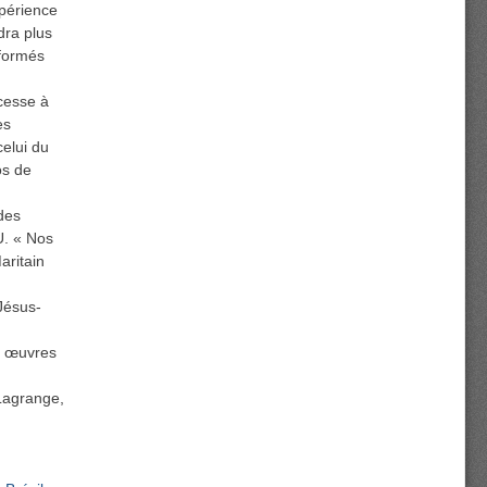
xpérience
dra plus
nformés
cesse à
es
elui du
os de
des
U. « Nos
aritain
 Jésus-
s œuvres
 Lagrange,