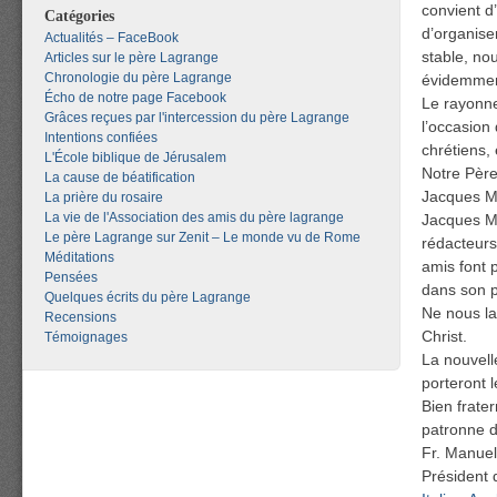
convient d
Catégories
d’organise
Actualités – FaceBook
stable, no
Articles sur le père Lagrange
Chronologie du père Lagrange
évidemmen
Écho de notre page Facebook
Le rayonne
Grâces reçues par l'intercession du père Lagrange
l’occasion
Intentions confiées
chrétiens,
L'École biblique de Jérusalem
Notre Père
La cause de béatification
Jacques M
La prière du rosaire
La vie de l'Association des amis du père lagrange
Jacques Ma
Le père Lagrange sur Zenit – Le monde vu de Rome
rédacteurs
Méditations
amis font p
Pensées
dans son p
Quelques écrits du père Lagrange
Ne nous la
Recensions
Christ.
Témoignages
La nouvell
porteront l
Bien frate
patronne d
Fr. Manuel
Président 