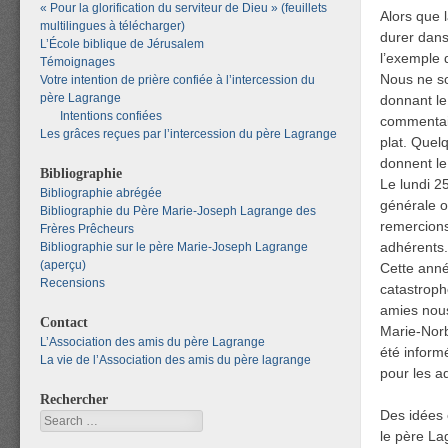
« Pour la glorification du serviteur de Dieu » (feuillets
Alors que 
multilingues à télécharger)
durer dans 
L’École biblique de Jérusalem
l’exemple 
Témoignages
Nous ne so
Votre intention de prière confiée à l’intercession du
père Lagrange
donnant le 
Intentions confiées
commentair
Les grâces reçues par l’intercession du père Lagrange
plat. Quel
donnent le 
Bibliographie
Le lundi 25
Bibliographie abrégée
générale o
Bibliographie du Père Marie-Joseph Lagrange des
remercion
Frères Prêcheurs
adhérents.
Bibliographie sur le père Marie-Joseph Lagrange
(aperçu)
Cette année
Recensions
catastroph
amies nous
Contact
Marie-Norb
L’Association des amis du père Lagrange
été inform
La vie de l’Association des amis du père lagrange
pour les a
Rechercher
Des idées 
Search
le père La