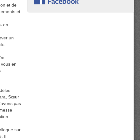
bon et de
gnements et
» en
ever un
ils
lée
s vous en
x
idèles
kara, Sœur
n’avons pas
a messe
tion.
lloque sur
. Il