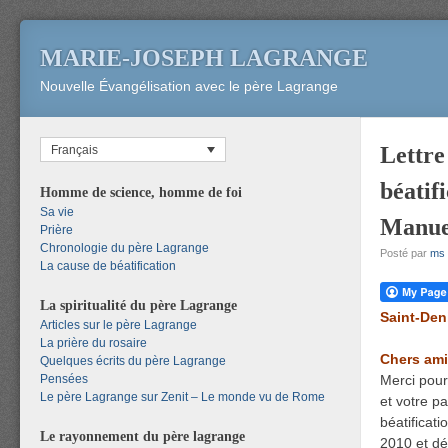
MARIE-JOSEPH LAGRANGE
Nouvelle Évangélisation avec le père Lagrange
Lettre
Français
béatif
Homme de science, homme de foi
Sa vie
Manuel
Prière
Chronologie du père Lagrange
Posté par
ms
La cause de béatification
La spiritualité du père Lagrange
Saint-Den
Articles sur le père Lagrange
La prière du rosaire
Chers ami
Quelques écrits du père Lagrange
Pensées
Merci pour
Le père Lagrange sur Zenit – Le monde vu de Rome
et votre p
béatificat
Le rayonnement du père lagrange
2010 et dé