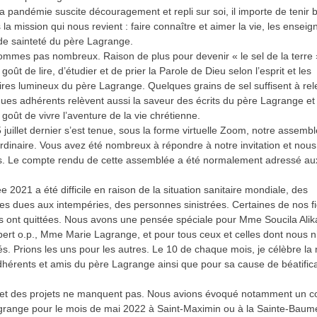
la pandémie suscite découragement et repli sur soi, il importe de tenir 
la mission qui nous revient : faire connaître et aimer la vie, les ensei
de sainteté du père Lagrange.
mmes pas nombreux. Raison de plus pour devenir « le sel de la terre 
goût de lire, d’étudier et de prier la Parole de Dieu selon l’esprit et les
es lumineux du père Lagrange. Quelques grains de sel suffisent à rel
ques adhérents relèvent aussi la saveur des écrits du père Lagrange et 
goût de vivre l’aventure de la vie chrétienne.
 juillet dernier s’est tenue, sous la forme virtuelle Zoom, notre assemb
rdinaire. Vous avez été nombreux à répondre à notre invitation et nou
s. Le compte rendu de cette assemblée a été normalement adressé au
 2021 a été difficile en raison de la situation sanitaire mondiale, des
es dues aux intempéries, des personnes sinistrées. Certaines de nos f
 ont quittées. Nous avons une pensée spéciale pour Mme Soucila Ali
ert o.p., Mme Marie Lagrange, et pour tous ceux et celles dont nous 
és. Prions les uns pour les autres. Le 10 de chaque mois, je célèbre l
dhérents et amis du père Lagrange ainsi que pour sa cause de béatifica
et des projets ne manquent pas. Nous avions évoqué notamment un co
grange pour le mois de mai 2022 à Saint-Maximin ou à la Sainte-Baume