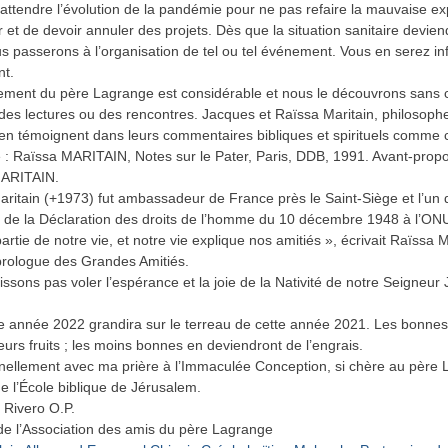
’attendre l’évolution de la pandémie pour ne pas refaire la mauvaise e
r et de devoir annuler des projets. Dès que la situation sanitaire devien
us passerons à l’organisation de tel ou tel événement. Vous en serez i
t.
ment du père Lagrange est considérable et nous le découvrons sans 
 des lectures ou des rencontres. Jacques et Raïssa Maritain, philosoph
 en témoignent dans leurs commentaires bibliques et spirituels comme c
 : Raïssa MARITAIN, Notes sur le Pater, Paris, DDB, 1991. Avant-prop
ARITAIN.
ritain (+1973) fut ambassadeur de France près le Saint-Siège et l’un 
 de la Déclaration des droits de l’homme du 10 décembre 1948 à l’ON
artie de notre vie, et notre vie explique nos amitiés », écrivait Raïssa M
rologue des Grandes Amitiés.
issons pas voler l’espérance et la joie de la Nativité de notre Seigneur
e année 2022 grandira sur le terreau de cette année 2021. Les bonne
eurs fruits ; les moins bonnes en deviendront de l’engrais.
rnellement avec ma prière à l’Immaculée Conception, si chère au père
e l’École biblique de Jérusalem.
 Rivero O.P.
de l’Association des amis du père Lagrange