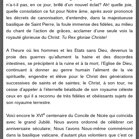
n’a-t-il pas, en ce jour, brillé d’un nouvel éclat? Ah! quelle joie,
quelle consolation ce fut pour Notre âme, après avoir prononcé
les décrets de canonisation, d’entendre, dans la majestueuse
basilique de Saint Pierre, la foule immense des fidèles, au milieu
du chant de l’action de grâces, acclamer d’une seule voix la
royauté glorieuse du Christ:
Tu Rex gloriae Christe!
A l’heure où les hommes et les Etats sans Dieu, devenus la
proie des guerres qu’allument la haine et des discordes
intestines, se précipitent à la ruine et à la mort, l’Eglise de Dieu,
continuant à donner au genre humain l’aliment de la vie
spirituelle, engendre et élève pour le Christ des générations
successives de saints et de saintes; le Christ, à son tour, ne
cesse d’appeler à l’éternelle béatitude de son royaume céleste
ceux en qui il a reconnu de très fidèles et obéissants sujets de
son royaume terrestre.
e
Voici encore le XVI
centenaire du Concile de Nicée qui coïncida
avec le grand Jubilé. Nous avons ordonné de célébrer cet
anniversaire séculaire; Nous l’avons Nous-même commémoré
dans la basilique vaticane, d’autant plus volontiers que c’est ce