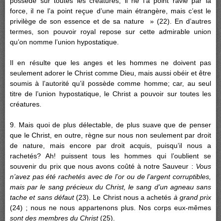
possède sur toutes les créatures, il ne l’a point ravie par la
force, il ne l’a point reçue d’une main étrangère, mais c’est le
privilège de son essence et de sa nature » (22). En d’autres
termes, son pouvoir royal repose sur cette admirable union
qu’on nomme l’union hypostatique.
Il en résulte que les anges et les hommes ne doivent pas
seulement adorer le Christ comme Dieu, mais aussi obéir et être
soumis à l’autorité qu’il possède comme homme; car, au seul
titre de l’union hypostatique, le Christ a pouvoir sur toutes les
créatures.
9. Mais quoi de plus délectable, de plus suave que de penser
que le Christ, en outre, règne sur nous non seulement par droit
de nature, mais encore par droit acquis, puisqu’il nous a
rachetés? Ah! puissent tous les hommes qui l’oublient se
souvenir du prix que nous avons coûté à notre Sauveur :
Vous
n’avez pas été rachetés avec de l’or ou de l’argent corruptibles,
mais par le sang précieux du Christ, le sang d’un agneau sans
tache et sans défaut
(23). Le Christ nous a achetés
à grand prix
(24) ; nous ne nous appartenons plus. Nos corps eux-mêmes
sont des membres du Christ
(25).