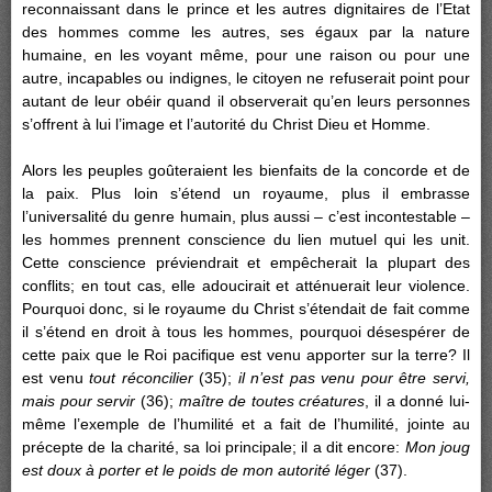
reconnaissant dans le prince et les autres dignitaires de l’Etat
des hommes comme les autres, ses égaux par la nature
humaine, en les voyant même, pour une raison ou pour une
autre, incapables ou indignes, le citoyen ne refuserait point pour
autant de leur obéir quand il observerait qu’en leurs personnes
s’offrent à lui l’image et l’autorité du Christ Dieu et Homme.
Alors les peuples goûteraient les bienfaits de la concorde et de
la paix. Plus loin s’étend un royaume, plus il embrasse
l’universalité du genre humain, plus aussi – c’est incontestable –
les hommes prennent conscience du lien mutuel qui les unit.
Cette conscience préviendrait et empêcherait la plupart des
conflits; en tout cas, elle adoucirait et atténuerait leur violence.
Pourquoi donc, si le royaume du Christ s’étendait de fait comme
il s’étend en droit à tous les hommes, pourquoi désespérer de
cette paix que le Roi pacifique est venu apporter sur la terre? Il
est venu
tout réconcilier
(35);
il n’est pas venu pour être servi,
mais pour servir
(36);
maître de toutes créatures
, il a donné lui-
même l’exemple de l’humilité et a fait de l’humilité, jointe au
précepte de la charité, sa loi principale; il a dit encore:
Mon joug
est doux à porter et le poids de mon autorité léger
(37).