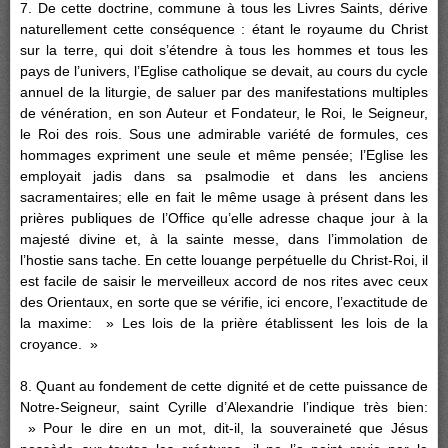
7. De cette doctrine, commune à tous les Livres Saints, dérive
naturellement cette conséquence : étant le royaume du Christ
sur la terre, qui doit s’étendre à tous les hommes et tous les
pays de l’univers, l’Eglise catholique se devait, au cours du cycle
annuel de la liturgie, de saluer par des manifestations multiples
de vénération, en son Auteur et Fondateur, le Roi, le Seigneur,
le Roi des rois. Sous une admirable variété de formules, ces
hommages expriment une seule et même pensée; l’Eglise les
employait jadis dans sa psalmodie et dans les anciens
sacramentaires; elle en fait le même usage à présent dans les
prières publiques de l’Office qu’elle adresse chaque jour à la
majesté divine et, à la sainte messe, dans l’immolation de
l’hostie sans tache. En cette louange perpétuelle du Christ-Roi, il
est facile de saisir le merveilleux accord de nos rites avec ceux
des Orientaux, en sorte que se vérifie, ici encore, l’exactitude de
la maxime: » Les lois de la prière établissent les lois de la
croyance. »
8. Quant au fondement de cette dignité et de cette puissance de
Notre-Seigneur, saint Cyrille d’Alexandrie l’indique très bien:
» Pour le dire en un mot, dit-il, la souveraineté que Jésus