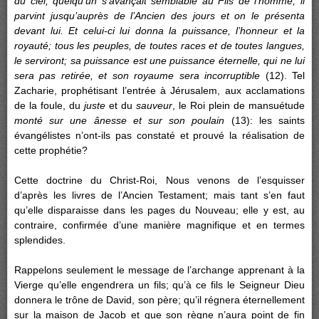
du ciel, quelqu’un s’avançait semblable au Fils de l’homme; il
parvint jusqu’auprès de l’Ancien des jours et on le présenta
devant lui. Et celui-ci lui donna la puissance, l’honneur et la
royauté; tous les peuples, de toutes races et de toutes langues,
le serviront; sa puissance est une puissance éternelle, qui ne lui
sera pas retirée, et son royaume sera incorruptible
(12). Tel
Zacharie, prophétisant l’entrée à Jérusalem, aux acclamations
de la foule, du
juste
et du
sauveur
, le Roi plein de mansuétude
monté sur une ânesse et sur son poulain
(13): les saints
évangélistes n’ont-ils pas constaté et prouvé la réalisation de
cette prophétie?
Cette doctrine du Christ-Roi, Nous venons de l’esquisser
d’après les livres de l’Ancien Testament; mais tant s’en faut
qu’elle disparaisse dans les pages du Nouveau; elle y est, au
contraire, confirmée d’une manière magnifique et en termes
splendides.
Rappelons seulement le message de l’archange apprenant à la
Vierge qu’elle engendrera un fils; qu’à ce fils le Seigneur Dieu
donnera le trône de David, son père; qu’il régnera éternellement
sur la maison de Jacob et que son règne n’aura point de fin