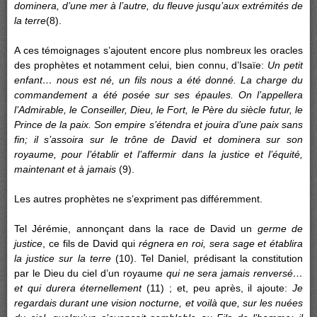
dominera, d’une mer à l’autre, du fleuve jusqu’aux extrémités de
la terre
(8).
A ces témoignages s’ajoutent encore plus nombreux les oracles
des prophètes et notamment celui, bien connu, d’Isaïe:
Un petit
enfant… nous est né, un fils nous a été donné. La charge du
commandement a été posée sur ses épaules. On l’appellera
l’Admirable, le Conseiller, Dieu, le Fort, le Père du siècle futur, le
Prince de la paix. Son empire s’étendra et jouira d’une paix sans
fin; il s’assoira sur le trône de David et dominera sur son
royaume, pour l’établir et l’affermir dans la justice et l’équité,
maintenant et à jamais
(9).
Les autres prophètes ne s’expriment pas différemment.
Tel Jérémie, annonçant dans la race de David un
germe de
justice
, ce fils de David qui
régnera en roi, sera sage et établira
la justice sur la terre
(10). Tel Daniel, prédisant la constitution
par le Dieu du ciel d’un royaume
qui ne sera jamais renversé…
et qui durera éternellement
(11) ; et, peu après, il ajoute:
Je
regardais durant une vision nocturne, et voilà que, sur les nuées