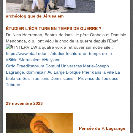
archéologique de Jérusalem
ÉTUDIER L’ÉCRITURE EN TEMPS DE GUERRE ?
Dr. Nina Heereman, Beatriz de Isasi, le père Otabela et Dominic
Mendonca, o.p., ont vécu le choc de la guerre depuis l’Ébaf.
INTERVIEW à quatre voix à retrouver sur notre site :
https://www.ebaf.edu/…/etudier-lecriture-en-temps-de…/
#Bible
#Jerusalem
#Holyland
Ordo Praedicatorum
Domuni Universitas
Marie-Joseph
Lagrange, dominicain
Au Large Biblique
Prier dans la ville
La
Bible En Ses Traditions
Dominicains – Province de Toulouse
Tribune
29 novembre 2023
Pensée du P. Lagrange