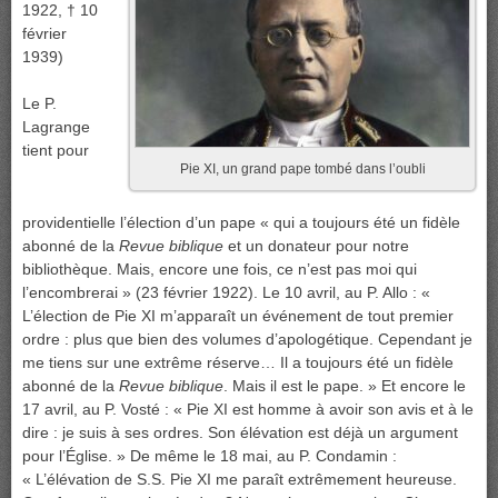
1922, † 10
février
1939)
Le P.
Lagrange
tient pour
Pie XI, un grand pape tombé dans l’oubli
providentielle l’élection d’un pape « qui a toujours été un fidèle
abonné de la
Revue biblique
et un donateur pour notre
bibliothèque. Mais, encore une fois, ce n’est pas moi qui
l’encombrerai » (23 février 1922). Le 10 avril, au P. Allo : «
L’élection de Pie XI m’apparaît un événement de tout premier
ordre : plus que bien des volumes d’apologétique. Cependant je
me tiens sur une extrême réserve… Il a toujours été un fidèle
abonné de la
Revue biblique
. Mais il est le pape. » Et encore le
17 avril, au P. Vosté : « Pie XI est homme à avoir son avis et à le
dire : je suis à ses ordres. Son élévation est déjà un argument
pour l’Église. » De même le 18 mai, au P. Condamin :
« L’élévation de S.S. Pie XI me paraît extrêmement heureuse.