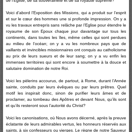
de l’Eglise, de sa souveraineté et de sa royauté suprême?
Voici d’abord l’Exposition des Missions, qui a produit sur l’esprit
et sur le cœur des hommes une si profonde impression. On y a
vu les travaux entrepris sans relâche par l’Eglise pour étendre le
royaume de son Epoux chaque jour davantage sur tous les
continents, dans toutes les îles, même celles qui sont perdues
au milieu de l’océan; on y a vu les nombreux pays que de
vaillants et invincibles missionnaires ont conquis au catholicisme
au prix de leurs sueurs et de leur sang; on y a vu enfin les
immenses territoires qui sont encore à soumettre à la douce et
salutaire domination de notre Roi.
Voici les pèlerins accourus, de partout, à Rome, durant l’Année
sainte, conduits par leurs évêques ou par leurs prêtres. Quel
motif les inspirait donc, sinon de purifier leurs âmes et de
proclamer, au tombeau des Apôtres et devant Nous, qu’ils sont
et qu’ils resteront sous l’autorité du Christ?
Voici les canonisations, où Nous avons décerné, après la preuve
éclatante de leurs admirables vertus, les honneurs réservés aux
saints, à six confesseurs ou vierges. Le règne de notre Sauveur