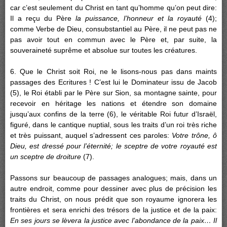
car c’est seulement du Christ en tant qu’homme qu’on peut dire:
Il a reçu du Père
la puissance, l’honneur et la royauté
(4);
comme Verbe de Dieu, consubstantiel au Père, il ne peut pas ne
pas avoir tout en commun avec le Père et, par suite, la
souveraineté suprême et absolue sur toutes les créatures.
6. Que le Christ soit Roi, ne le lisons-nous pas dans maints
passages des Ecritures ! C’est lui le Dominateur issu de Jacob
(5), le Roi établi par le Père sur Sion, sa montagne sainte, pour
recevoir en héritage les nations et étendre son domaine
jusqu’aux confins de la terre (6), le véritable Roi futur d’Israël,
figuré, dans le cantique nuptial, sous les traits d’un roi très riche
et très puissant, auquel s’adressent ces paroles:
Votre trône, ô
Dieu, est dressé pour l’éternité; le sceptre de votre royauté est
un sceptre de droiture
(7).
Passons sur beaucoup de passages analogues; mais, dans un
autre endroit, comme pour dessiner avec plus de précision les
traits du Christ, on nous prédit que son royaume ignorera les
frontières et sera enrichi des trésors de la justice et de la paix:
En ses jours se lèvera la justice avec l’abondance de la paix… Il