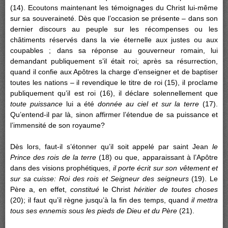
(14). Ecoutons maintenant les témoignages du Christ lui-même
sur sa souveraineté. Dès que l’occasion se présente – dans son
dernier discours au peuple sur les récompenses ou les
châtiments réservés dans la vie éternelle aux justes ou aux
coupables ; dans sa réponse au gouverneur romain, lui
demandant publiquement s’il était roi; après sa résurrection,
quand il confie aux Apôtres la charge d’enseigner et de baptiser
toutes les nations – il revendique le titre de roi (15), il proclame
publiquement qu’il est roi (16), il déclare solennellement que
toute puissance
lui a été
donnée au ciel et sur la terre
(17).
Qu’entend-il par là, sinon affirmer l’étendue de sa puissance et
l’immensité de son royaume?
Dès lors, faut-il s’étonner qu’il soit appelé par saint Jean
le
Prince des rois de la terre
(18) ou que, apparaissant à l’Apôtre
dans des visions prophétiques,
il porte écrit sur son vêtement et
sur sa cuisse: Roi des rois et Seigneur des seigneurs
(19). Le
Père a, en effet,
constitué
le Christ
héritier de toutes choses
(20); il faut qu’il règne jusqu’à la fin des temps, quand
il mettra
tous ses ennemis sous les pieds de Dieu et du Père
(21).