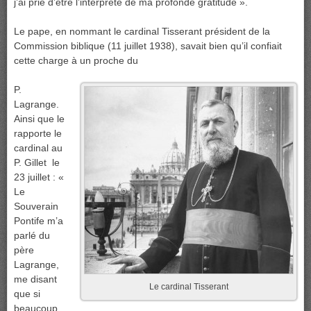
j’ai prié d’être l’interprète de ma profonde gratitude ».
Le pape, en nommant le cardinal Tisserant président de la
Commission biblique (11 juillet 1938), savait bien qu’il confiait
cette charge à un proche du
P.
Lagrange.
Ainsi que le
rapporte le
cardinal au
P. Gillet le
23 juillet : «
Le
Souverain
Pontife m’a
parlé du
père
Lagrange,
me disant
Le cardinal Tisserant
que si
beaucoup