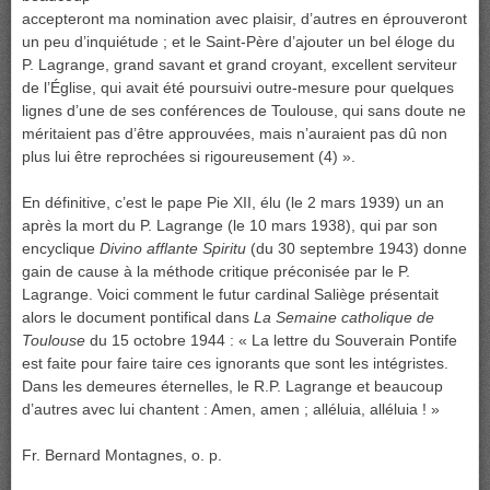
accepteront ma nomination avec plaisir, d’autres en éprouveront
un peu d’inquiétude ; et le Saint-Père d’ajouter un bel éloge du
P. Lagrange, grand savant et grand croyant, excellent serviteur
de l’Église, qui avait été poursuivi outre-mesure pour quelques
lignes d’une de ses conférences de Toulouse, qui sans doute ne
méritaient pas d’être approuvées, mais n’auraient pas dû non
plus lui être reprochées si rigoureusement (4) ».
En définitive, c’est le pape Pie XII, élu (le 2 mars 1939) un an
après la mort du P. Lagrange (le 10 mars 1938), qui par son
encyclique
Divino afflante Spiritu
(du 30 septembre 1943) donne
gain de cause à la méthode critique préconisée par le P.
Lagrange. Voici comment le futur cardinal Saliège présentait
alors le document pontifical dans
La Semaine catholique de
Toulouse
du 15 octobre 1944 : « La lettre du Souverain Pontife
est faite pour faire taire ces ignorants que sont les intégristes.
Dans les demeures éternelles, le R.P. Lagrange et beaucoup
d’autres avec lui chantent : Amen, amen ; alléluia, alléluia ! »
Fr. Bernard Montagnes, o. p.