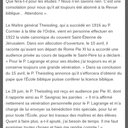
Que fera-t-il pour les études ? Nous n’en savons rien. C’est une
consolation pour nous qu’il ait toujours été abonné à la
Revue
biblique
… Attendons ».
Le Maître général Theissling, qui a succédé en 1916 au P.
Cormier à la tête de l’Ordre, vient en personne effectuer en
1922 la visite canonique du couvent Saint-Étienne de
Jérusalem. Dans son allocution d’ouverture, le 10 avril, il
raconte qu’avant son départ de Rome Pie XI lui a accordé une
audience privée au cours de laquelle le Saint-Père lui a déclaré :
« Pour le P. Lagrange et pour ses études j’ai toujours eu et je
conserve toujours une grande vénération. » Dans sa conclusion
du 15 avril, le P. Theissling annonce qu’il s’efforcera d’obtenir du
pape que l’École biblique puisse conférer la licence biblique.
Le 28 juin, le P. Theissling est reçu en audience par Pie XI, dont
il rapporte ainsi au P. Savignac les paroles : « Il m’a affirmé
nettement sa vénération personnelle pour le P. Lagrange et m’a
chargé de lui envoyer sa bénédiction très spéciale, pour lui et
pour toute l’École, pour les travaux des maîtres et des élèves.
Quant à faire plus, a-t-il ajouté, j’ai besoin de temps. Il me faut
examiner toutes choses et bien me rendre compte ! »