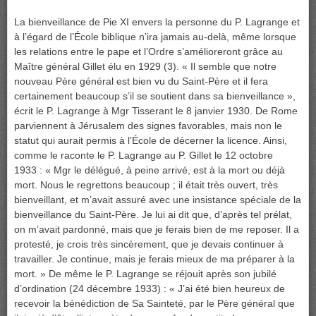
La bienveillance de Pie XI envers la personne du P. Lagrange et
à l’égard de l’École biblique n’ira jamais au-delà, même lorsque
les relations entre le pape et l’Ordre s’amélioreront grâce au
Maître général Gillet élu en 1929 (3). « Il semble que notre
nouveau Père général est bien vu du Saint-Père et il fera
certainement beaucoup s’il se soutient dans sa bienveillance »,
écrit le P. Lagrange à Mgr Tisserant le 8 janvier 1930. De Rome
parviennent à Jérusalem des signes favorables, mais non le
statut qui aurait permis à l’École de décerner la licence. Ainsi,
comme le raconte le P. Lagrange au P. Gillet le 12 octobre
1933 : « Mgr le délégué, à peine arrivé, est à la mort ou déjà
mort. Nous le regrettons beaucoup ; il était très ouvert, très
bienveillant, et m’avait assuré avec une insistance spéciale de la
bienveillance du Saint-Père. Je lui ai dit que, d’après tel prélat,
on m’avait pardonné, mais que je ferais bien de me reposer. Il a
protesté, je crois très sincèrement, que je devais continuer à
travailler. Je continue, mais je ferais mieux de ma préparer à la
mort. » De même le P. Lagrange se réjouit après son jubilé
d’ordination (24 décembre 1933) : « J’ai été bien heureux de
recevoir la bénédiction de Sa Sainteté, par le Père général que