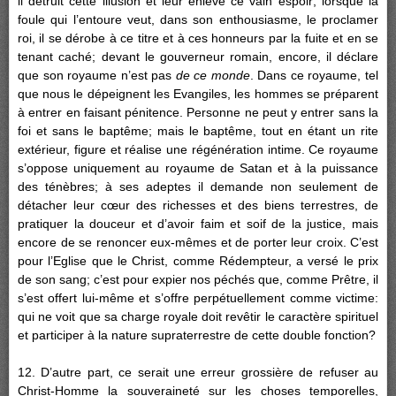
il détruit cette illusion et leur enlève ce vain espoir; lorsque la
foule qui l’entoure veut, dans son enthousiasme, le proclamer
roi, il se dérobe à ce titre et à ces honneurs par la fuite et en se
tenant caché; devant le gouverneur romain, encore, il déclare
que son royaume n’est pas
de ce monde
. Dans ce royaume, tel
que nous le dépeignent les Evangiles, les hommes se préparent
à entrer en faisant pénitence. Personne ne peut y entrer sans la
foi et sans le baptême; mais le baptême, tout en étant un rite
extérieur, figure et réalise une régénération intime. Ce royaume
s’oppose uniquement au royaume de Satan et à la puissance
des ténèbres; à ses adeptes il demande non seulement de
détacher leur cœur des richesses et des biens terrestres, de
pratiquer la douceur et d’avoir faim et soif de la justice, mais
encore de se renoncer eux-mêmes et de porter leur croix. C’est
pour l’Eglise que le Christ, comme Rédempteur, a versé le prix
de son sang; c’est pour expier nos péchés que, comme Prêtre, il
s’est offert lui-même et s’offre perpétuellement comme victime:
qui ne voit que sa charge royale doit revêtir le caractère spirituel
et participer à la nature supraterrestre de cette double fonction?
12. D’autre part, ce serait une erreur grossière de refuser au
Christ-Homme la souveraineté sur les choses temporelles,