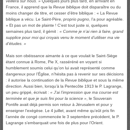
veillera sur nous. »
Quelques jours plus tard, en arrivant en
France, il apprend que la
Revue bibliqu
e doit disparaître ou du
moins changer de titre, et cesser d’être biblique : « La Revue
biblique a vécu. Le Saint-Père,
proprio pugno
, l’a pour agréable.
» Et pas un mot de plainte ! C’est tout juste si, quelques
semaines plus tard, il gémit :
« Comme je n’ai rien à faire, grand
supplice pour moi qui croyais venu le moment d’utiliser ma vie
d’études. »
Mais son obéissance aimante à ce que voulait le Saint-Siège
étant connue à Rome, Pie X, rasséréné en voyant si
humblement soumis celui qu’on lui avait représenté comme
dangereux pour l’Église, n’hésita pas à revenir sur ses décisions
: il autorise la continuation de la
Revue biblique
et sous la même
direction. Aussi bien, lorsqu’à la Pentecôte 1913 le P. Lagrange,
un peu grippé, écrivait :
« J’ai l’impression que ma course est
terminée et que je suis fini pour la science »
, le Souverain
Pontife avait déjà permis son retour à Jérusalem et pour y
enseigner l’exégèse. Le 4 juillet, avant même qu’eût pris fin
l’année de congé commencée le 3 septembre précédent, le P.
Lagrange s’embarquait une fois de plus pour l’Orient.