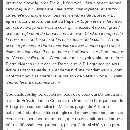
première encyclique de Pie XI, il écrivait :
« Nous avons admiré
l’encyclique du Saint-Père : élévation, clairvoyance, et surtout
paternelle cordialité pour tous les membres de l’Église. »
Et,
après la conciliation, parlant du Pape :
« Si je n’étais si heureux
de n’être rien, je m’unirais à ceux qui le félicitent de son grand
acte du règlement de la question romaine. C’est un triomphe de
la puissance de l’esprit sur les puissances de la chair… A-t-on
assez reproché au Père Lacordaire d’avoir compris que l’unité
italienne était fatale ? La papauté est débarrassée d’une tunique
de Nessus, voilà tout. »
C’est parce qu’il voyait vraiment l’apôtre
Pierre vivant sur le siège de Rome que le P. Lagrange pouvait
écrire sans forfanterie, au lendemain d’une condamnation, dont
il souffrait pour sa chère vieille maison de Saint-Sulpice :
« Rien
n’ébranlera ma soumission. »
Ces quelques lignes décevront peut-être ceux qui s’attendaient
à voir le Président de la Commission Pontificale Biblique louer le
P. Lagrange comme bibliste. Mais les pages du P. Braun
suffisent à établir ses titres de gloire. Témoin dans ma jeunesse
cléricale de son labeur étonnant, que nous confirmait la lampe à
pétrole déposée chaque matin, plus qu’à demi vidée, à la porte