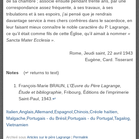
de sa chambre ; associé ensuite pendant trente ans, par une
correspondance assez fréquente, à ses travaux, à ses
tribulations et à ses espoirs, j’ai pensé que je rendrais
davantage service à mes chers confrères dans le sacerdoce, en
leur faisant mieux connaître le noble caractère du P. Lagrange,
ce qu’il était comme fils de cette Église, qu’il aimait à nommer
«
Sancta Mater Ecclesia »
.
Rome, Jeudi saint, 22 avril 1943
Eugène, Card. Tisserant
Notes
(↵ returns to text)
François-Marie BRAUN,
L’Œuvre du Père Lagrange,
Étude et bibliographie
, Fribourg, Éditions de l’imprimerie
Saint-Paul, 1943.
↵
Italien
Anglais
Allemand
Espagnol
Chinois
Créole haïtien
Malgache
Portugais - du Brésil
Portugais - du Portugal
Tagalog
Vietnamien
Archivé sous
Articles sur le père Lagrange
|
Permalink