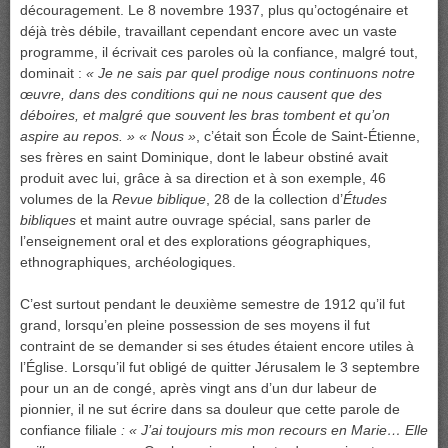
découragement. Le 8 novembre 1937, plus qu’octogénaire et
déjà très débile, travaillant cependant encore avec un vaste
programme, il écrivait ces paroles où la confiance, malgré tout,
dominait :
« Je ne sais par quel prodige nous continuons notre
œuvre, dans des conditions qui ne nous causent que des
déboires, et malgré que souvent les bras tombent et qu’on
aspire au repos. » « Nous »
, c’était son École de Saint-Étienne,
ses frères en saint Dominique, dont le labeur obstiné avait
produit avec lui, grâce à sa direction et à son exemple, 46
volumes de la
Revue biblique
, 28 de la collection d’
Études
bibliques
et maint autre ouvrage spécial, sans parler de
l’enseignement oral et des explorations géographiques,
ethnographiques, archéologiques.
C’est surtout pendant le deuxième semestre de 1912 qu’il fut
grand, lorsqu’en pleine possession de ses moyens il fut
contraint de se demander si ses études étaient encore utiles à
l’Église. Lorsqu’il fut obligé de quitter Jérusalem le 3 septembre
pour un an de congé, après vingt ans d’un dur labeur de
pionnier, il ne sut écrire dans sa douleur que cette parole de
confiance filiale
: « J’ai toujours mis mon recours en Marie… Elle