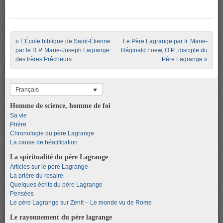
Post navigation
«
L’École biblique de Saint-Étienne
Le Père Lagrange par fr. Marie-
par le R.P. Marie-Joseph Lagrange
Réginald Loew, O.P., disciple du
des frères Prêcheurs
Père Lagrange
»
Français
Homme de science, homme de foi
Sa vie
Prière
Chronologie du père Lagrange
La cause de béatification
La spiritualité du père Lagrange
Articles sur le père Lagrange
La prière du rosaire
Quelques écrits du père Lagrange
Pensées
Le père Lagrange sur Zenit – Le monde vu de Rome
Le rayonnement du père lagrange