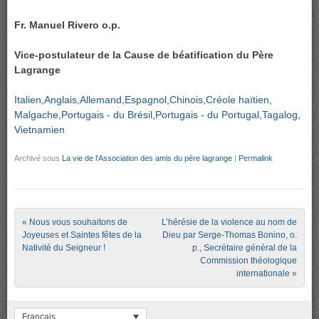
Fr. Manuel Rivero o.p.
Vice-postulateur de la Cause de béatification du Père
Lagrange
Italien
Anglais
Allemand
Espagnol
Chinois
Créole haïtien
Malgache
Portugais - du Brésil
Portugais - du Portugal
Tagalog
Vietnamien
Archivé sous
La vie de l'Association des amis du père lagrange
|
Permalink
Post navigation
«
Nous vous souhaitons de
L’hérésie de la violence au nom de
Joyeuses et Saintes fêtes de la
Dieu par Serge-Thomas Bonino, o.
Nativité du Seigneur !
p., Secrétaire général de la
Commission théologique
internationale
»
Français