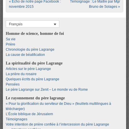
Post navigation
«
Écho de notre page Facebook :
Témoignage : Le Maître par Mgr
novembre 2015
Bruno de Solages
»
Français
Homme de science, homme de foi
Sa vie
Prière
Chronologie du père Lagrange
La cause de béatification
La spiritualité du père Lagrange
Articles sur le père Lagrange
La prière du rosaire
Quelques écrits du père Lagrange
Pensées
Le père Lagrange sur Zenit – Le monde vu de Rome
Le rayonnement du père lagrange
« Pour la glorification du serviteur de Dieu » (feuillets multilingues à
télécharger)
L’École biblique de Jérusalem
Témoignages
Votre intention de prière confiée à l’intercession du père Lagrange