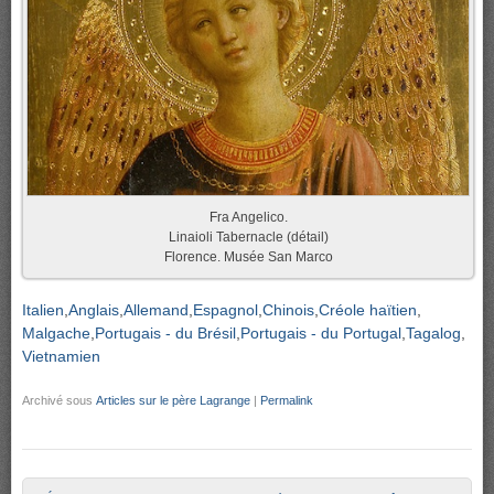
Fra Angelico.
Linaioli Tabernacle (détail)
Florence. Musée San Marco
Italien
Anglais
Allemand
Espagnol
Chinois
Créole haïtien
Malgache
Portugais - du Brésil
Portugais - du Portugal
Tagalog
Vietnamien
Archivé sous
Articles sur le père Lagrange
|
Permalink