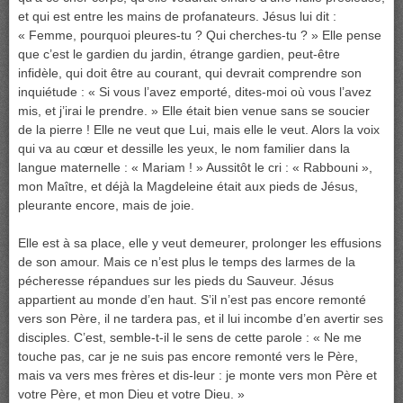
et qui est entre les mains de profanateurs. Jésus lui dit :
« Femme, pourquoi pleures-tu ? Qui cherches-tu ? » Elle pense
que c’est le gardien du jardin, étrange gardien, peut-être
infidèle, qui doit être au courant, qui devrait comprendre son
inquiétude : « Si vous l’avez emporté, dites-moi où vous l’avez
mis, et j’irai le prendre. » Elle était bien venue sans se soucier
de la pierre ! Elle ne veut que Lui, mais elle le veut. Alors la voix
qui va au cœur et dessille les yeux, le nom familier dans la
langue maternelle : « Mariam ! » Aussitôt le cri : « Rabbouni »,
mon Maître, et déjà la Magdeleine était aux pieds de Jésus,
pleurante encore, mais de joie.
Elle est à sa place, elle y veut demeurer, prolonger les effusions
de son amour. Mais ce n’est plus le temps des larmes de la
pécheresse répandues sur les pieds du Sauveur. Jésus
appartient au monde d’en haut. S’il n’est pas encore remonté
vers son Père, il ne tardera pas, et il lui incombe d’en avertir ses
disciples. C’est, semble-t-il le sens de cette parole : « Ne me
touche pas, car je ne suis pas encore remonté vers le Père,
mais va vers mes frères et dis-leur : je monte vers mon Père et
votre Père, et mon Dieu et votre Dieu. »