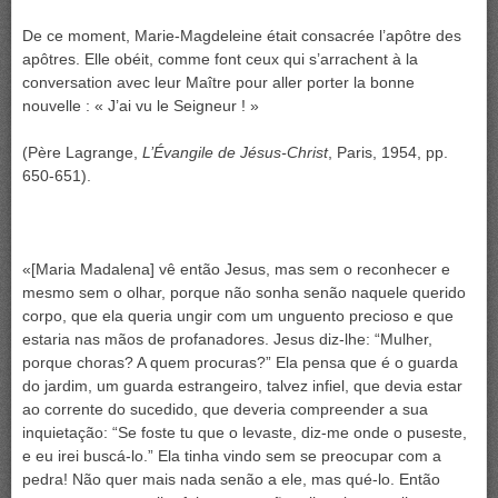
De ce moment, Marie-Magdeleine était consacrée l’apôtre des
apôtres. Elle obéit, comme font ceux qui s’arrachent à la
conversation avec leur Maître pour aller porter la bonne
nouvelle : « J’ai vu le Seigneur ! »
(Père Lagrange,
L’Évangile de Jésus-Christ
, Paris, 1954, pp.
650-651).
«[Maria Madalena] vê então Jesus, mas sem o reconhecer e
mesmo sem o olhar, porque não sonha senão naquele querido
corpo, que ela queria ungir com um unguento precioso e que
estaria nas mãos de profanadores. Jesus diz-lhe: “Mulher,
porque choras? A quem procuras?” Ela pensa que é o guarda
do jardim, um guarda estrangeiro, talvez infiel, que devia estar
ao corrente do sucedido, que deveria compreender a sua
inquietação: “Se foste tu que o levaste, diz-me onde o puseste,
e eu irei buscá-lo.” Ela tinha vindo sem se preocupar com a
pedra! Não quer mais nada senão a ele, mas qué-lo. Então