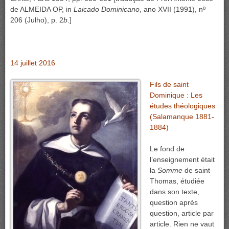
de ALMEIDA OP, in
Laicado Dominicano
, ano XVII (1991), nº
206 (Julho), p. 2
b
.]
14 juillet 2016
Fils de saint
Dominique : Les
études théologiques
(Salamanque 1881-
1884)
Le fond de
l’enseignement était
la
Somme
de saint
Thomas, étudiée
dans son texte,
question après
question, article par
article. Rien ne vaut