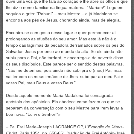
ouve uma voz que lhe fala ao coração e lhe abre os olhos e que
lhe diz o nome familiar na língua materna: “Mariam!” Logo em
seguida o grito: “Rabuni” – meu Mestre – e já Madalena se
encontra aos pés de Jesus, chorando ainda, mas de alegria.
Encontra-se com gosto nesse lugar e quer permanecer ali,
prolongando as efusões do seu amor. Mas este já não é o
tempo das lágrimas da pecadora derramados sobre os pés do
Salvador. Jesus pertence ao mundo do alto. Se ele ainda não
subiu para o Pai, não tardará; e encarrega-a de advertir disso
os seus discípulos. Este parece ser o sentido destas palavras.
“Não me detenhas, pois ainda não subi pra o (meu) Pai; mas
vai ter com os meus irmãos e diz-lhes: subo par ao meu Pai e
vosso Pai, meu Deus e vosso Deus.”
Desde aquele momento Maria Madalena foi consagrada
apóstola dos apóstolos. Ela obedece como fazem os que se
separam da conversação com o seu Mestre para irem levar a
boa nova: “Eu vi o Senhor!”»
– Pe. Frei Marie-Joseph LAGRANGE OP,
L’Évangile de Jésus-
Christ
, Paris 1954, pp. 650-651 [tradução de Frei António-José