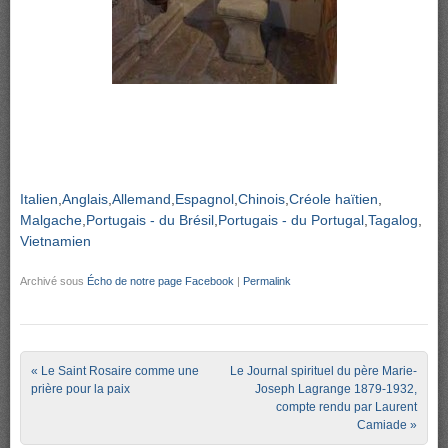
Italien
Anglais
Allemand
Espagnol
Chinois
Créole haïtien
Malgache
Portugais - du Brésil
Portugais - du Portugal
Tagalog
Vietnamien
Archivé sous
Écho de notre page Facebook
|
Permalink
Post navigation
«
Le Saint Rosaire comme une
Le Journal spirituel du père Marie-
prière pour la paix
Joseph Lagrange 1879-1932,
compte rendu par Laurent
Camiade
»