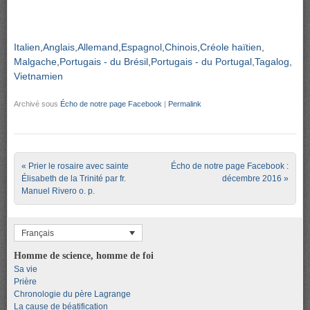
Italien
Anglais
Allemand
Espagnol
Chinois
Créole haïtien
Malgache
Portugais - du Brésil
Portugais - du Portugal
Tagalog
Vietnamien
Archivé sous
Écho de notre page Facebook
|
Permalink
Post navigation
«
Prier le rosaire avec sainte
Écho de notre page Facebook :
Élisabeth de la Trinité par fr.
décembre 2016
»
Manuel Rivero o. p.
Français
Homme de science, homme de foi
Sa vie
Prière
Chronologie du père Lagrange
La cause de béatification