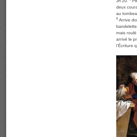
Jn 20.
Pi
deux courai
au tombe
6
Arrive do
bandelette
mais roulé
arrivé le p
l’Écriture 