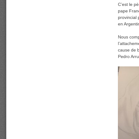
C’est le p
pape Franç
provincial 
en Argenti
Nous comp
l’attachem
cause de b
Pedro Arru