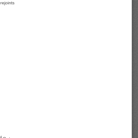
 rejoints
4