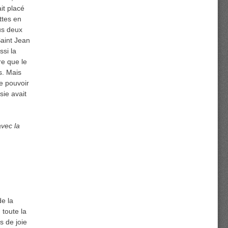
it placé
ttes en
ous deux
Saint Jean
ssi la
re que le
s. Mais
le pouvoir
sie avait
avec la
de la
 toute la
s de joie