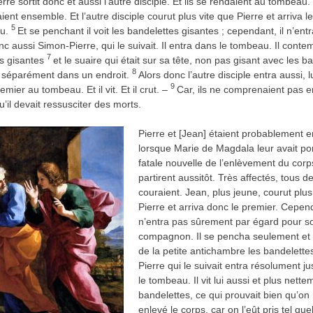
erre sortit donc et aussi l’autre disciple. Et ils se rendaient au tombeau.
ent ensemble. Et l’autre disciple courut plus vite que Pierre et arriva l
5
au.
Et se penchant il voit les bandelettes gisantes ; cependant, il n’ent
nc aussi Simon-Pierre, qui le suivait. Il entra dans le tombeau. Il conte
7
s gisantes
et le suaire qui était sur sa tête, non pas gisant avec les b
8
 séparément dans un endroit.
Alors donc l’autre disciple entra aussi, lu
9
remier au tombeau. Et il vit. Et il crut. –
Car, ils ne comprenaient pas 
qu’il devait ressusciter des morts.
Pierre et [Jean] étaient probablement 
lorsque Marie de Magdala leur avait por
fatale nouvelle de l’enlèvement du corps
partirent aussitôt. Très affectés, tous d
couraient. Jean, plus jeune, courut plus
Pierre et arriva donc le premier. Cepend
n’entra pas sûrement par égard pour s
compagnon. Il se pencha seulement et 
de la petite antichambre les bandelette
Pierre qui le suivait entra résolument 
le tombeau. Il vit lui aussi et plus nette
bandelettes, ce qui prouvait bien qu’on 
enlevé le corps, car on l’eût pris tel quel.