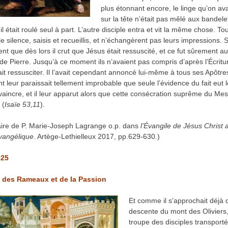
plus étonnant encore, le linge qu’on ava
sur la tête n’était pas mêlé aux bandele
il était roulé seul à part. L’autre disciple entra et vit la même chose. T
e silence, saisis et recueillis, et n’échangèrent pas leurs impressions. 
nt que dès lors il crut que Jésus était ressuscité, et ce fut sûrement au
 de Pierre. Jusqu’à ce moment ils n’avaient pas compris d’après l’Écritu
ait ressusciter. Il l’avait cependant annoncé lui-même à tous ses Apôtre
t leur paraissait tellement improbable que seule l’évidence du fait eut 
vaincre, et il leur apparut alors que cette consécration suprême du Mes
 (
Isaïe 53,11
).
re de P. Marie-Joseph Lagrange o.p. dans
l’Évangile de Jésus Christ 
vangélique
. Artège-Lethielleux 2017, pp.629-630.)
025
des Rameaux et de la Passion
Et comme il s’approchait déjà 
descente du mont des Oliviers,
troupe des disciples transporté