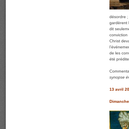
désordre ; 
gardèrent l
dit seuleme
conviction
Christ dev
l’événemen
de les con
été prédite
Commentai
synopse é
13 avril 2
Dimanche 