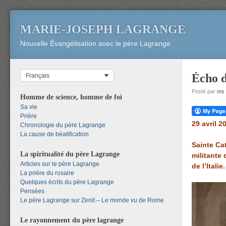
MARIE-JOSEPH LAGRANGE
Nouvelle Évangélisation avec le père Lagrange
Écho d
Français
Posté par
ms
Homme de science, homme de foi
Sa vie
Prière
29 avril 2
Chronologie du père Lagrange
La cause de béatification
Sainte Ca
La spiritualité du père Lagrange
militante 
Articles sur le père Lagrange
de l’Itali
La prière du rosaire
Quelques écrits du père Lagrange
Pensées
Le père Lagrange sur Zenit – Le monde vu de Rome
Le rayonnement du père lagrange