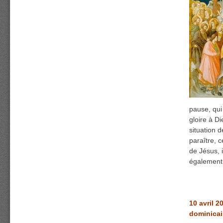
pause, qui
gloire à Di
situation 
paraître, c
de Jésus, i
égalemen
10 avril 
dominicai