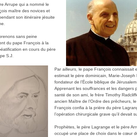
ère Arrupe qui a nommé le
ois maître des novices et
pendant son itinéraire jésuite
ne.
renons sans peine
ent du pape François à la
éatification en cours du père
pe S.J.
Par ailleurs, le pape François connaissait et
estimait le père dominicain, Marie-Joseph
fondateur de l’École biblique de Jérusale
Apprenant les souffrances et les dangers p
santé de son ami, le frère Timothy Radcliff
ancien Maître de l’Ordre des prêcheurs, l
François confia à la prière du père Lagra
l’opération chirurgicale grave qu’il devait su
Prophètes, le père Lagrange et le père Ar
occupé une place de choix dans le cœur 