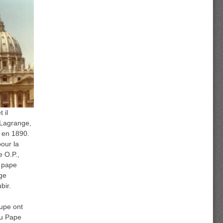
 il
 Lagrange,
m en 1890.
our la
e O.P.,
e pape
nge
bir.
rupe ont
du Pape