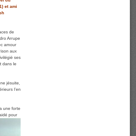
uel du
1) et ami
eph
races de
edro Arrupe
vec amour
rison aux
vilégié ses
t dans le
ne jésuite,
rieurs l’en
 une forte
aidé pour