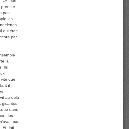
Or tous
e premier
ra pas.
mple les
andelettes
i qui était
encore par
ensemble
té la
. Ils
eux
 vite que
ant il
on
vit au-delà
s gisantes.
jusque dans
ment les
n’avait pas
 Et, fait