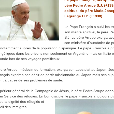
Le pape François, fils spirit
père Pedro Arrupe S.J. (+199
spirituel du père Marie-Jos
Lagrange O.P. (+1938)
Le Pape François a suivi les t
son maître spirituel, le père P
S.J. Le père Arrupe exerça a
son ministère d’aumônier de p
 notamment auprès de la population hispanique. Le pape François a pri
angéliques dans les prisons non seulement en Argentine mais en Italie e
onde lors de ses voyages pontificaux.
dro Arrupe, médecin de formation, exerça son apostolat au Japon. Jeu
ançois exprima son désir de partir missionnaire au Japon mais ses supé
nt à cause de ses problèmes de santé.
érieur général de la Compagnie de Jésus, le père Pedro Arrupe donna
au Service des réfugiés. En bon disciple, le
pape François a toujours pl
de la dignité des réfugiés et
ueil des immigrés.