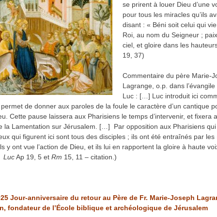
se prirent à louer Dieu d’une vo
pour tous les miracles qu’ils av
disant : « Béni soit celui qui vien
Roi, au nom du Seigneur ; paix
ciel, et gloire dans les hauteurs
19, 37)
Commentaire du père Marie-J
Lagrange, o.p. dans l’évangile 
Luc : […] Luc introduit ici co
 permet de donner aux paroles de la foule le caractère d’un cantique p
eu. Cette pause laissera aux Pharisiens le temps d’intervenir, et fixera a
de la Lamentation sur Jérusalem. […] Par opposition aux Pharisiens qui
eux qui figurent ici sont tous des disciples ; ils ont été entraînés par les
ls y ont vue l’action de Dieu, et ils lui en rapportent la gloire à haute voix
t
Luc
Ap 19, 5 et
Rm
15, 11 – citation.)
2025 Jour-anniversaire du retour au Père de Fr. Marie-Joseph Lagra
n, fondateur de l’École biblique
et archéologique de Jérusalem