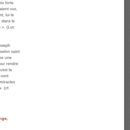
ix forte
aient vus,
t, lui le
 dans le
 ». (
Luc
oseph
selon saint
mme une
our rendre
ussi la
 vont
 miracles
. (cf.
nge,