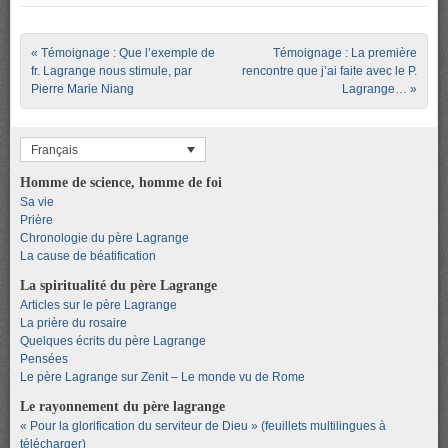
Post navigation
«
Témoignage : Que l’exemple de
Témoignage : La première
fr. Lagrange nous stimule, par
rencontre que j’ai faite avec le P.
Pierre Marie Niang
Lagrange…
»
Français
Homme de science, homme de foi
Sa vie
Prière
Chronologie du père Lagrange
La cause de béatification
La spiritualité du père Lagrange
Articles sur le père Lagrange
La prière du rosaire
Quelques écrits du père Lagrange
Pensées
Le père Lagrange sur Zenit – Le monde vu de Rome
Le rayonnement du père lagrange
« Pour la glorification du serviteur de Dieu » (feuillets multilingues à
télécharger)