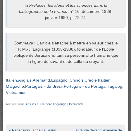
In
Préfaces, les idées et les sciences dans la
bibliographie de la France
, n° 16, décembre 1989-
janvier 1990, p. 72-74.
Sommaire
: L’article s’attache à mettre en valeur chez le
P. M.-J. Lagrange (1855-1938), fondateur de l’École
biblique de Jérusalem, tant sa personnalité humaine que
la figure du savant et de celle du croyant.
Italien
Anglais
Allemand
Espagnol
Chinois
Créole haïtien
Malgache
Portugais - du Brésil
Portugais - du Portugal
Tagalog
Vietnamien
Archivé sous
Articles sur le père Lagrange
|
Permalink
Post navigation
«
Recension-La Vie de Jésus
Lagrange devant l’exégèse de