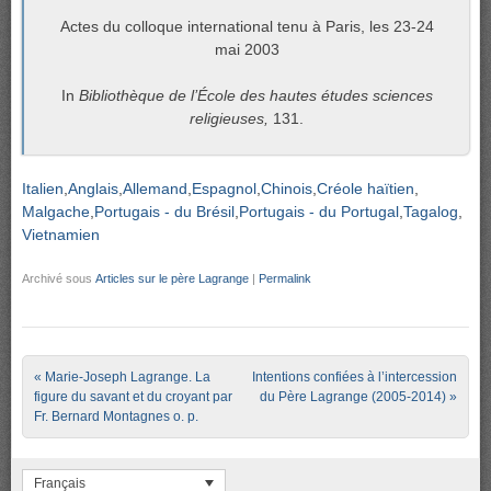
Actes du colloque international tenu à Paris, les 23-24
mai 2003
In
Bibliothèque de l’École des hautes études sciences
religieuses,
131.
Italien
Anglais
Allemand
Espagnol
Chinois
Créole haïtien
Malgache
Portugais - du Brésil
Portugais - du Portugal
Tagalog
Vietnamien
Archivé sous
Articles sur le père Lagrange
|
Permalink
Post navigation
«
Marie-Joseph Lagrange. La
Intentions confiées à l’intercession
figure du savant et du croyant par
du Père Lagrange (2005-2014)
»
Fr. Bernard Montagnes o. p.
Français