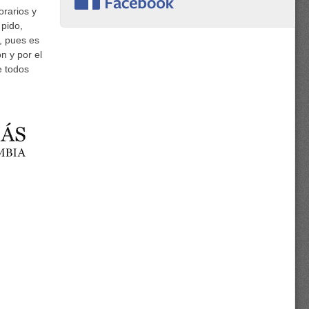
orarios y
 pido,
, pues es
n y por el
e todos