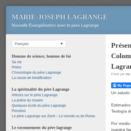
MARIE-JOSEPH LAGRANGE
Nouvelle Évangélisation avec le père Lagrange
Présen
Français
Colomb
Homme de science, homme de foi
Sa vie
Lagra
Prière
Chronologie du père Lagrange
Posté par
ms
La cause de béatification
La spiritualité du père Lagrange
Un saludo 
Articles sur le père Lagrange
La prière du rosaire
Estimados 
Quelques écrits du père Lagrange
Pensées
Teología d
Le père Lagrange sur Zenit – Le monde vu de Rome
Por medio 
Le rayonnement du père lagrange
nuestra fa