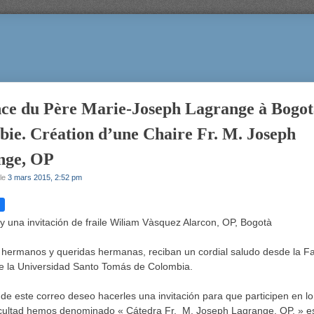
ce du Père Marie-Joseph Lagrange à Bogot
ie. Création d’une Chaire Fr. M. Joseph
nge, OP
le
3 mars 2015, 2:52 pm
y una invitación de fraile Wiliam Vàsquez Alarcon, OP, Bogotà
hermanos y queridas hermanas, reciban un cordial saludo desde la Fa
e la Universidad Santo Tomás de Colombia.
de este correo deseo hacerles una invitación para que participen en l
cultad hemos denominado « Cátedra Fr. M. Joseph Lagrange, OP, » es